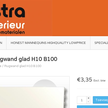
ËN
HONEST MANNEQUINS HIGHQUALITY LOWPRICE
SPECIAL
gwand glad H10 B100
e
/
Rugwand glad H10 B100
€3,35
Excl. btw
+
Toevoeg
-