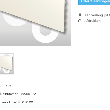
Offerte aanvragen 
Aan verlanglijst
Afdrukken
formatie
tikelnummer:
WS00172
gwand glad H10 B100