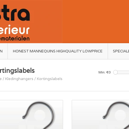
ËN
HONEST MANNEQUINS HIGHQUALITY LOWPRICE
SPECIAL
rtingslabels
Min: €
0
e
/
Kledinghangers
/
Kortingslabels