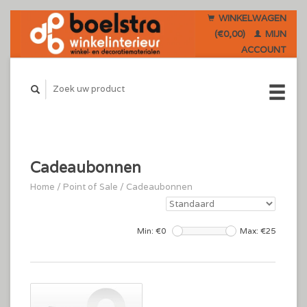
WINKELWAGEN
(€0,00)
MIJN
ACCOUNT
Cadeaubonnen
Home
/
Point of Sale
/
Cadeaubonnen
Min: €
0
Max: €
25