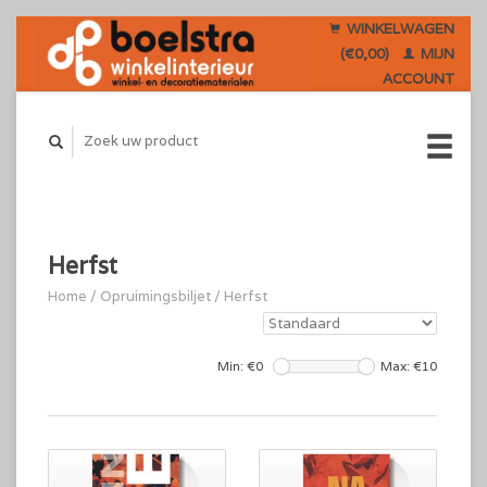
WINKELWAGEN
(€0,00)
MIJN
ACCOUNT
Herfst
Home
/
Opruimingsbiljet
/
Herfst
Min: €
0
Max: €
10