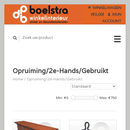
WINKELWAGEN
(€0,00)
MIJN
ACCOUNT
Opruiming/2e-Hands/Gebruikt
Home
/
Opruiming/2e-Hands/Gebruikt
Min: €
0
Max: €
750