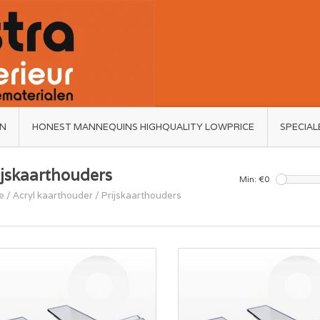
ËN
HONEST MANNEQUINS HIGHQUALITY LOWPRICE
SPECIAL
ijskaarthouders
Min: €
0
e
/
Acryl kaarthouder
/
Prijskaarthouders