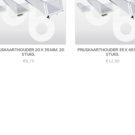
IJSKAARTHOUDER 20 X 35 MM. 20
PRIJSKAARTHOUDER 35 X 45 
STUKS.
STUKS.
€8,75
€12,50