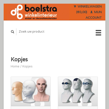
WINKELWAGEN
(€0,00)
MIJN
ACCOUNT
Kopjes
Home
/
Kopjes