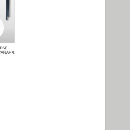
ERSE
VANAF €