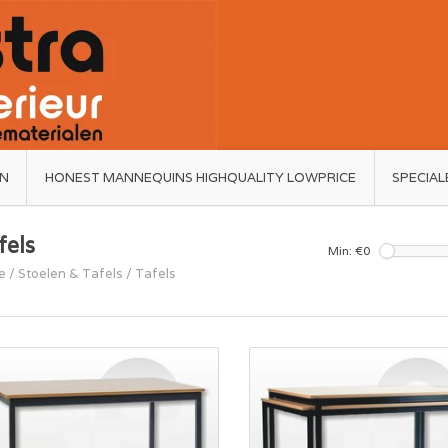
ËN
HONEST MANNEQUINS HIGHQUALITY LOWPRICE
SPECIAL
fels
Min: €
0
e
/
Stoelen & Tafels
/
Tafels