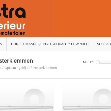
ËN
HONEST MANNEQUINS HIGHQUALITY LOWPRICE
SPECIAL
sterklemmen
Min: €
0
e
/
Opruimingsbiljet
/
Posterklemmen