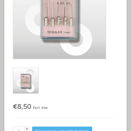
€8,50
Excl. btw
+