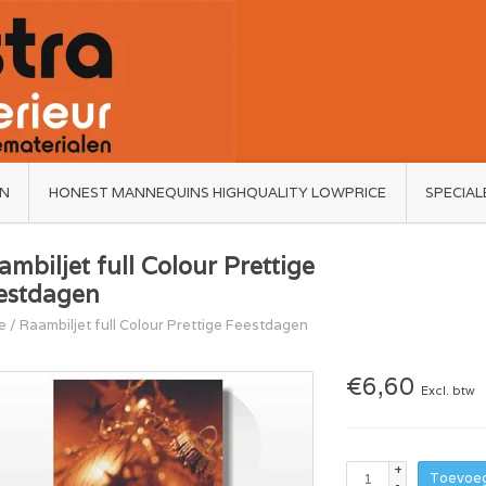
ËN
HONEST MANNEQUINS HIGHQUALITY LOWPRICE
SPECIAL
ambiljet full Colour Prettige
estdagen
e
/
Raambiljet full Colour Prettige Feestdagen
€6,60
Excl. btw
+
Toevoeg
-