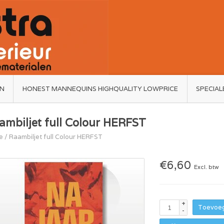
ËN
HONEST MANNEQUINS HIGHQUALITY LOWPRICE
SPECIAL
ambiljet full Colour HERFST
e
/
Raambiljet full Colour HERFST
€6,60
Excl. btw
+
Toevoeg
-