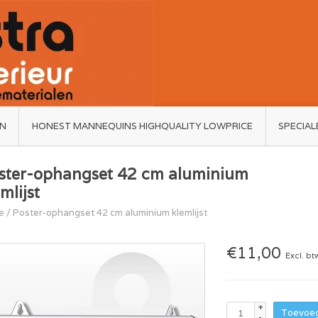
ËN
HONEST MANNEQUINS HIGHQUALITY LOWPRICE
SPECIAL
ster-ophangset 42 cm aluminium
mlijst
e
/
Poster-ophangset 42 cm aluminium klemlijst
€11,00
Excl. bt
+
Toevoeg
-