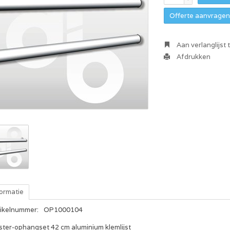
Offerte aanvragen 
Aan verlanglijst
Afdrukken
formatie
tikelnummer:
OP1000104
ster-ophangset 42 cm aluminium klemlijst