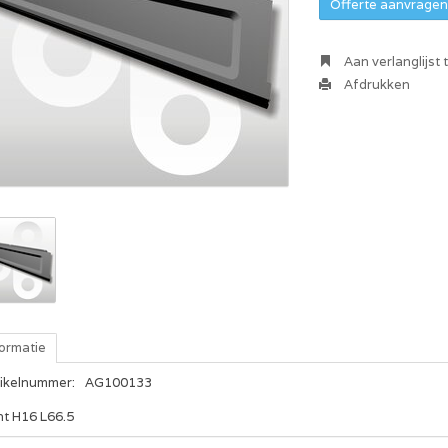
Offerte aanvragen 
Aan verlanglijst
Afdrukken
formatie
tikelnummer:
AG100133
nt H16 L66.5