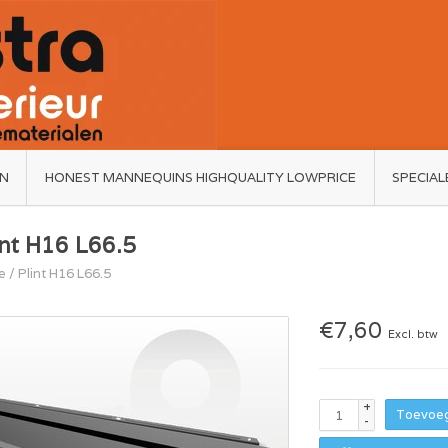
ËN
HONEST MANNEQUINS HIGHQUALITY LOWPRICE
SPECIAL
int H16 L66.5
e
/
Plint H16 L66.5
€7,60
Excl. btw
+
Toevoeg
-