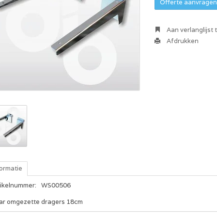
Offerte aanvragen 
Aan verlanglijst
Afdrukken
formatie
tikelnummer:
WS00506
ar omgezette dragers 18cm