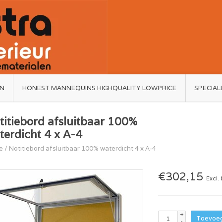
ËN
HONEST MANNEQUINS HIGHQUALITY LOWPRICE
SPECIAL
titiebord afsluitbaar 100%
terdicht 4 x A-4
e
/
Notitiebord afsluitbaar 100% waterdicht 4 x A-4
€302,15
Excl.
+
Toevoeg
-