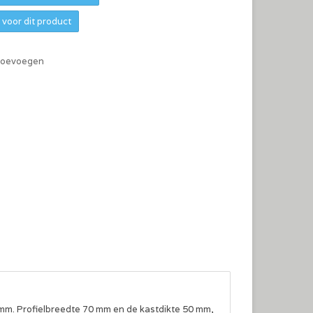
voor dit product
 toevoegen
 mm. Profielbreedte 70 mm en de kastdikte 50 mm,