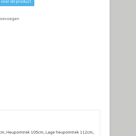
voor dit product
 toevoegen
5cm, Heupomtrek 105cm, Lage heupomtrek 112cm,