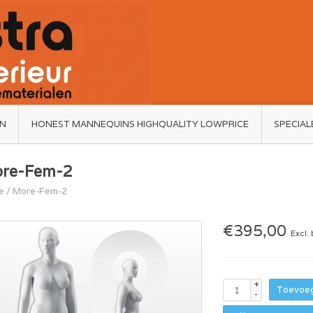
ËN
HONEST MANNEQUINS HIGHQUALITY LOWPRICE
SPECIAL
re-Fem-2
e
/
More-Fem-2
€395,00
Excl.
+
Toevoeg
-