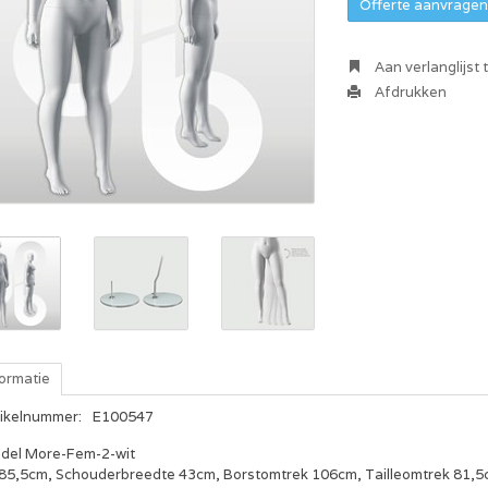
Offerte aanvragen 
Aan verlanglijst
Afdrukken
formatie
tikelnummer:
E100547
del More-Fem-2-wit
85,5cm, Schouderbreedte 43cm, Borstomtrek 106cm, Tailleomtrek 81,