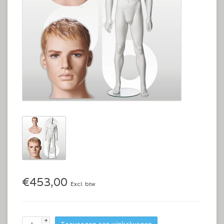
€453,00
Excl. btw
+