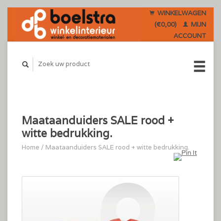
WINKELWAGEN
(€0,00)
MIJN
ACCOUNT
Maataanduiders SALE rood +
witte bedrukking.
Home
/
Maataanduiders SALE rood + witte bedrukking.