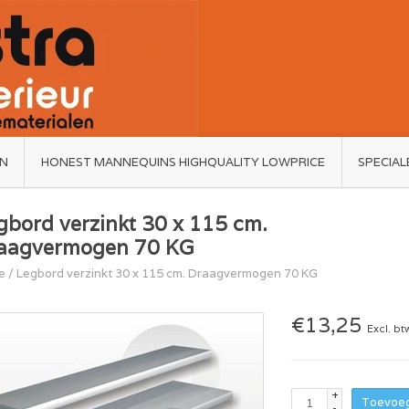
ËN
HONEST MANNEQUINS HIGHQUALITY LOWPRICE
SPECIAL
gbord verzinkt 30 x 115 cm.
aagvermogen 70 KG
e
/
Legbord verzinkt 30 x 115 cm. Draagvermogen 70 KG
€13,25
Excl. bt
+
Toevoeg
-