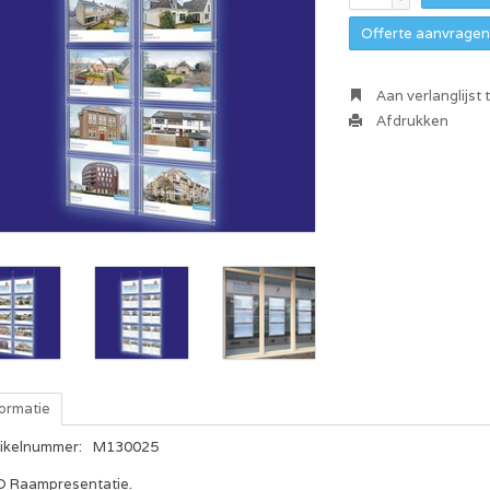
Offerte aanvragen 
Aan verlanglijst
Afdrukken
formatie
tikelnummer:
M130025
D Raampresentatie.