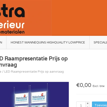
ËN
HONEST MANNEQUINS HIGHQUALITY LOWPRICE
SPECIAL
D Raampresentatie Prijs op
nvraag
e
/
LED Raampresentatie Prijs op aanvraag
€0,00
Excl. btw
+
Toevoeg
-