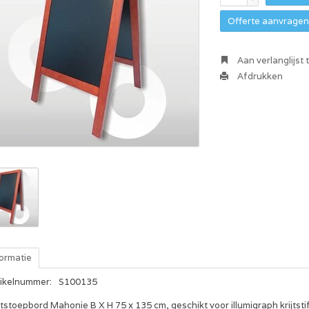
Offerte aanvragen 
Aan verlanglijst
Afdrukken
formatie
tikelnummer:
S100135
jtstoepbord Mahonie B X H 75 x 135 cm, geschikt voor illumigraph krijtsti