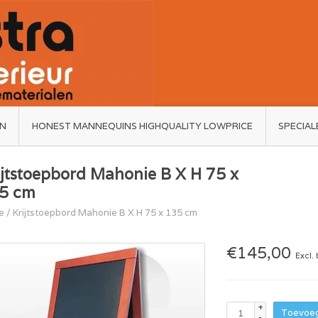
ËN
HONEST MANNEQUINS HIGHQUALITY LOWPRICE
SPECIAL
ijtstoepbord Mahonie B X H 75 x
5 cm
e
/
Krijtstoepbord Mahonie B X H 75 x 135 cm
€145,00
Excl.
+
Toevoeg
-