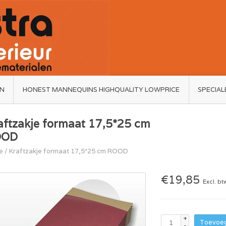
ËN
HONEST MANNEQUINS HIGHQUALITY LOWPRICE
SPECIAL
aftzakje formaat 17,5*25 cm
OOD
e
/
Kraftzakje formaat 17,5*25 cm ROOD
€19,85
Excl. bt
+
Toevoeg
-