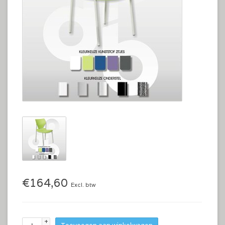
€164,60
Excl. btw
+