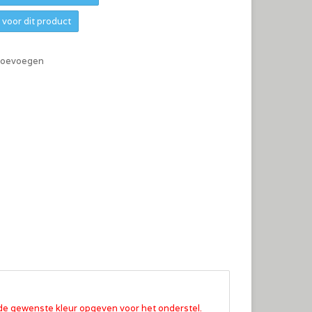
voor dit product
 toevoegen
n de gewenste kleur opgeven
voor het onderstel.