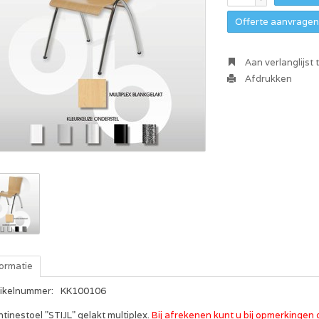
Offerte aanvragen 
Aan verlanglijst
Afdrukken
formatie
tikelnummer:
KK100106
tinestoel "STIJL" gelakt multiplex.
Bij afrekenen kunt u bij opmerkinge