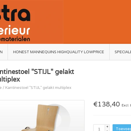
ËN
HONEST MANNEQUINS HIGHQUALITY LOWPRICE
SPECIAL
ntinestoel "STIJL" gelakt
ltiplex
e
/
Kantinestoel "STIJL" gelakt multiplex
€138,40
Excl.
+
Toevoeg
-