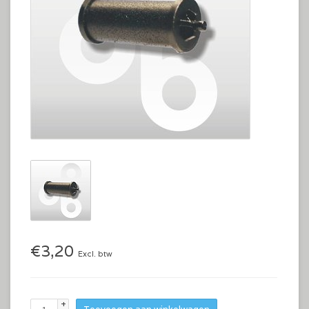
€3,20
Excl. btw
+