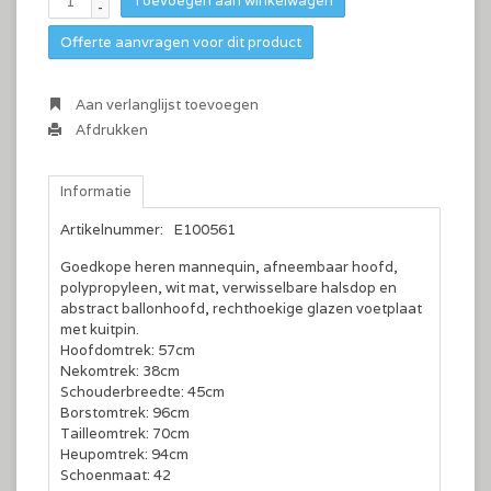
Toevoegen aan winkelwagen
-
Offerte aanvragen voor dit product
Aan verlanglijst toevoegen
Afdrukken
Informatie
Artikelnummer:
E100561
Goedkope heren mannequin, afneembaar hoofd,
polypropyleen, wit mat, verwisselbare halsdop en
abstract ballonhoofd, rechthoekige glazen voetplaat
met kuitpin.
Hoofdomtrek
: 57cm
Nekomtrek
: 38cm
Schouderbreedte
: 45cm
Borstomtrek
: 96cm
Tailleomtrek: 70
cm
Heupomtrek
: 94cm
Schoenmaat
: 42