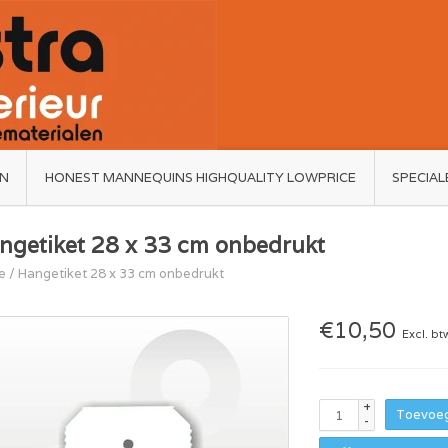
ËN
HONEST MANNEQUINS HIGHQUALITY LOWPRICE
SPECIAL
ngetiket 28 x 33 cm onbedrukt
e
/
Hangetiket 28 x 33 cm onbedrukt
€10,50
Excl. bt
+
Toevoeg
-