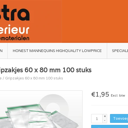
ËN
HONEST MANNEQUINS HIGHQUALITY LOWPRICE
SPECIAL
ipzakjes 60 x 80 mm 100 stuks
e
/
Gripzakjes 60 x 80 mm 100 stuks
€1,95
Excl. btw
+
Toevoeg
-