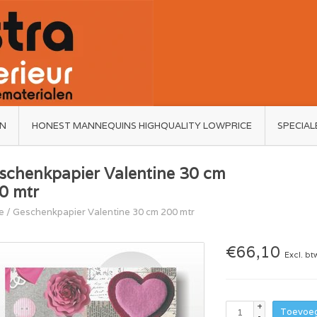
ËN
HONEST MANNEQUINS HIGHQUALITY LOWPRICE
SPECIAL
schenkpapier Valentine 30 cm
0 mtr
e
/
Geschenkpapier Valentine 30 cm 200 mtr
€66,10
Excl. bt
+
Toevoeg
-