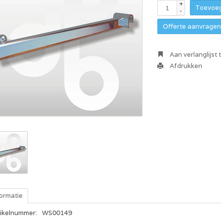
+
Toevoeg
-
Offerte aanvragen 
Aan verlanglijst
Afdrukken
formatie
tikelnummer:
WS00149