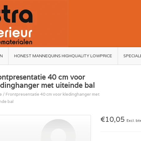
ËN
HONEST MANNEQUINS HIGHQUALITY LOWPRICE
SPECIAL
ontpresentatie 40 cm voor
edinghanger met uiteinde bal
e
/
Frontpresentatie 40 cm voor kledinghanger met
inde bal
€10,05
Excl. bt