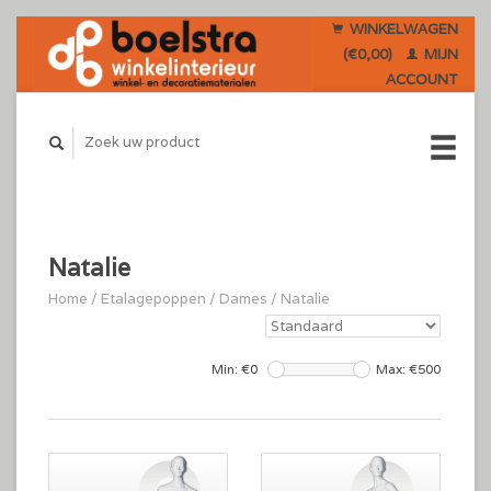
WINKELWAGEN
(€0,00)
MIJN
ACCOUNT
Natalie
Home
/
Etalagepoppen
/
Dames
/
Natalie
Min: €
0
Max: €
500