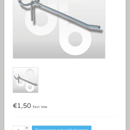
€1,50
Excl. btw
+