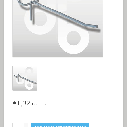
€1,32
Excl. btw
+