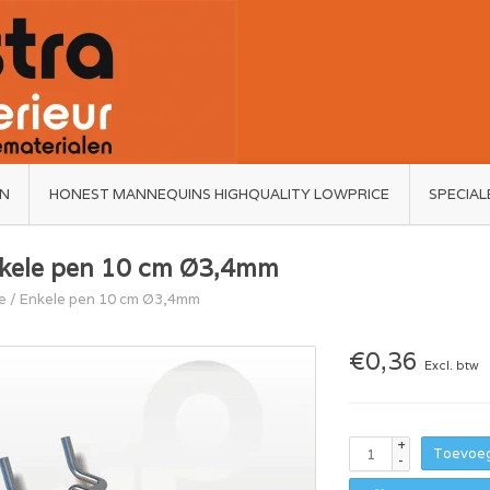
ËN
HONEST MANNEQUINS HIGHQUALITY LOWPRICE
SPECIAL
kele pen 10 cm Ø3,4mm
e
/
Enkele pen 10 cm Ø3,4mm
€0,36
Excl. btw
+
Toevoeg
-