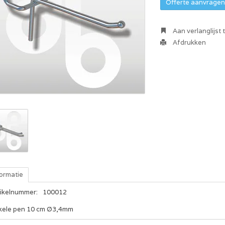
Offerte aanvragen 
Aan verlanglijst
Afdrukken
formatie
tikelnummer:
100012
kele pen 10 cm Ø3,4mm