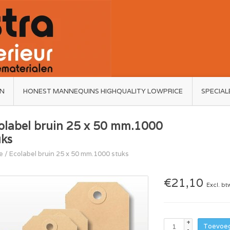
ËN
HONEST MANNEQUINS HIGHQUALITY LOWPRICE
SPECIAL
olabel bruin 25 x 50 mm.1000
uks
e
/
Ecolabel bruin 25 x 50 mm.1000 stuks
€21,10
Excl. bt
+
Toevoeg
-