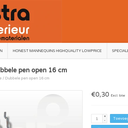
ËN
HONEST MANNEQUINS HIGHQUALITY LOWPRICE
SPECIAL
bbele pen open 16 cm
e
/
Dubbele pen open 16 cm
€0,30
Excl. btw
+
Toevoeg
-