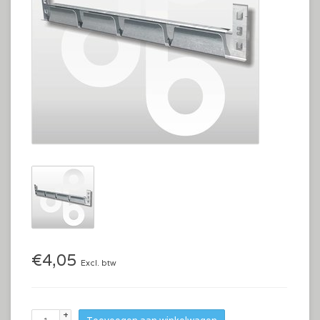
€4,05
Excl. btw
+