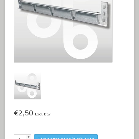
€2,50
Excl. btw
+