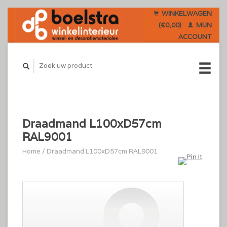
WINKELWAGEN
(€0,00)
MIJN
ACCOUNT
Draadmand L100xD57cm
RAL9001
Home
/
Draadmand L100xD57cm RAL9001