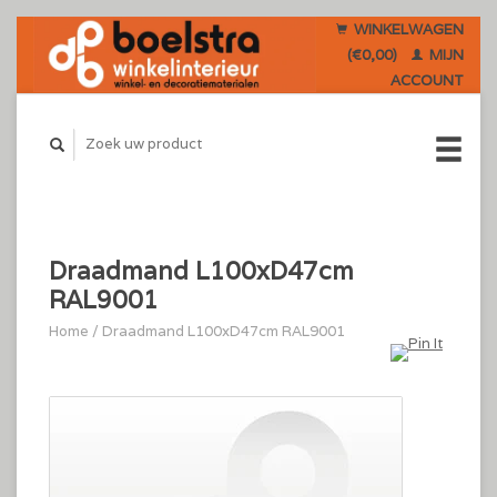
WINKELWAGEN
(€0,00)
MIJN
ACCOUNT
Draadmand L100xD47cm
RAL9001
Home
/
Draadmand L100xD47cm RAL9001