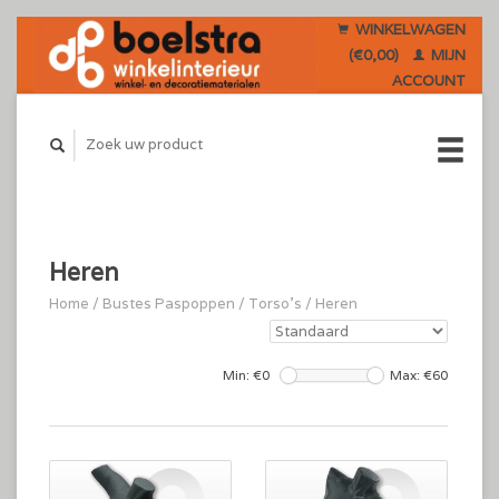
WINKELWAGEN
(€0,00)
MIJN
ACCOUNT
Heren
Home
/
Bustes Paspoppen
/
Torso's
/
Heren
Min: €
0
Max: €
60