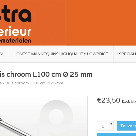
ËN
HONEST MANNEQUINS HIGHQUALITY LOWPRICE
SPECIAL
is chroom L100 cm Ø 25 mm
e
/
Buis chroom L100 cm Ø 25 mm
€23,50
Excl. bt
+
Toevoeg
-