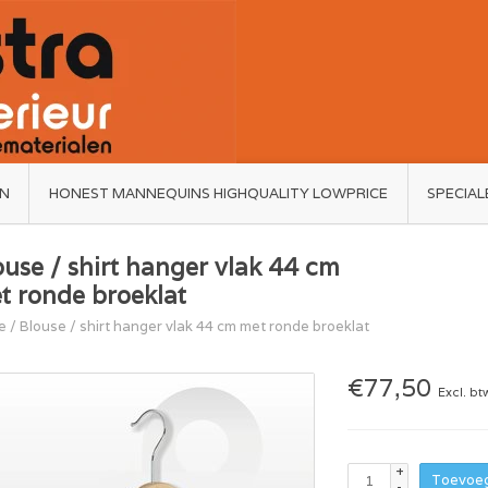
ËN
HONEST MANNEQUINS HIGHQUALITY LOWPRICE
SPECIAL
ouse / shirt hanger vlak 44 cm
t ronde broeklat
e
/
Blouse / shirt hanger vlak 44 cm met ronde broeklat
€77,50
Excl. bt
+
Toevoeg
-