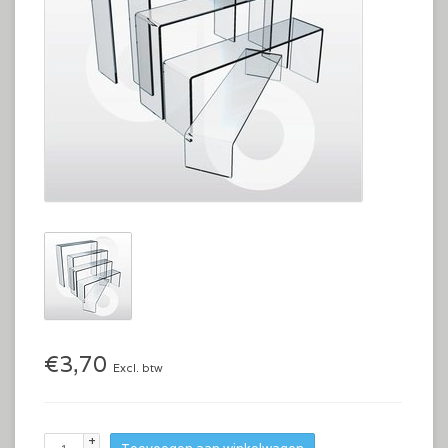
€3,70
Excl. btw
+